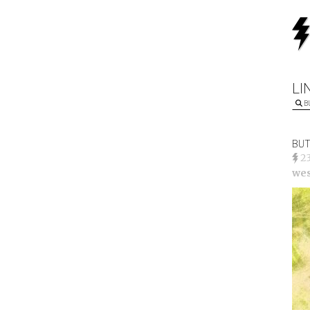
LI
B
BUT
2
we