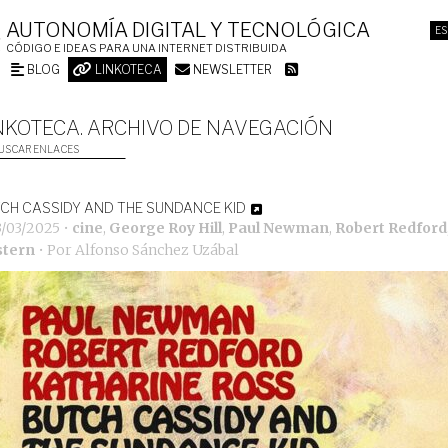
AUTONOMÍA DIGITAL Y TECNOLÓGICA
ES
CÓDIGO E IDEAS PARA UNA INTERNET DISTRIBUIDA
BLOG
LINKOTECA
NEWSLETTER
NKOTECA. ARCHIVO DE NAVEGACIÓN
USCAR ENLACES
CH CASSIDY AND THE SUNDANCE KID
3/03/2025
•
cine
,
George Roy Hill
,
Paul Newman
,
Robert Redford
stern
• Por
Alfonso Sánchez Uzábal