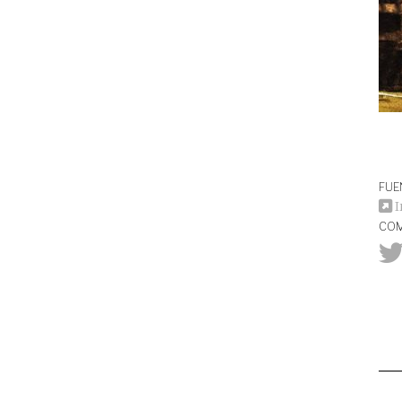
FUE
I
COM