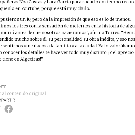
pañeras Noa Costas y Lara García para rodarlo en tiempo record
quenlo en YouTube, porque está muy chulo.
 pusieron un 10, pero da la impresión de que eso es lo de menos.
limos los tres con la sensación de meternos en la historia de alg
 murió antes de que nosotros naciéramos”, afirma Torres. “Hem
endido mucho sobre él, su personalidad, su obra inédita, y eso no
e sentirnos vinculados a la familia y a la ciudad. Ya lo valorábamo
o conocer los detalles te hace ver todo muy distinto. ¡Y el aprecio
e tiene en Algeciras!”.
NTE
r al contenido original
PARTIR