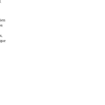
.
uien
os
s
s,
 que