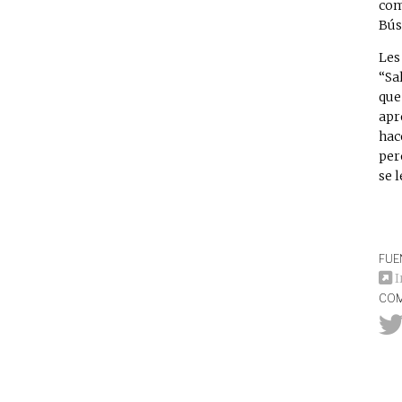
com
Bús
Les
“Sa
que
apr
hac
per
se l
FUE
I
COM