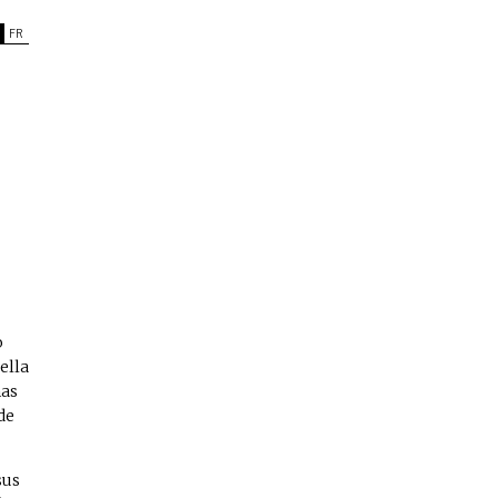
FR
o
ella
nas
de
sus