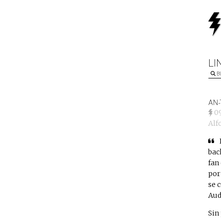
LI
B
AN-
0
Alf
bac
fan
por
se 
Aud
Sin