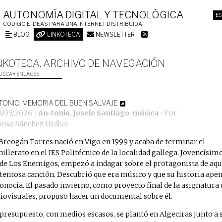
AUTONOMÍA DIGITAL Y TECNOLÓGICA
ES
CÓDIGO E IDEAS PARA UNA INTERNET DISTRIBUIDA
BLOG
LINKOTECA
NEWSLETTER
NKOTECA. ARCHIVO DE NAVEGACIÓN
USCAR ENLACES
TONIO, MEMORIA DEL BUEN SALVAJE
9/05/2026
•
An-tonio
,
Josele Santiago
,
música
• Por
onso Sánchez Uzábal
Breogán Torres nació en Vigo en 1999 y acaba de terminar el
hillerato en el IES Politécnico de la localidad gallega. Jovencísim
 de Los Enemigos, empezó a indagar sobre el protagonista de aqu
tentosa canción. Descubrió que era músico y que su historia ape
conocía. El pasado invierno, como proyecto final de la asignatura 
iovisuales, propuso hacer un documental sobre él.
 presupuesto, con medios escasos, se plantó en Algeciras junto a 