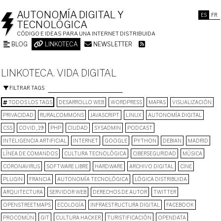
AUTONOMÍA DIGITAL Y
ES
FR
TECNOLÓGICA
CÓDIGO E IDEAS PARA UNA INTERNET DISTRIBUIDA
BLOG
LINKOTECA
NEWSLETTER
LINKOTECA. VIDA DIGITAL
FILTRAR TAGS
TODOS LOS TAGS
DESARROLLO WEB
WORDPRESS
MAPAS
VISUALIZACIÓN
PRIVACIDAD
RURALCOMMONS
JAVASCRIPT
LINUX
AUTONOMÍA DIGITAL
CSS
COVID_19
PHP
CIUDAD
SYSADMIN
PODCAST
INTELIGENCIA ARTIFICIAL
INTERNET
GOOGLE
PYTHON
DEBIAN
MADRID
LÍNEA DE COMANDOS
CULTURA TECNOLÓGICA
CIBERSEGURIDAD
MÚSICA
CORONAVIRUS
SOFTWARE LIBRE
HARDWARE
ARCHIVO DIGITAL
CINE
PLUGIN
FRANCIA
AUTONOMÍA TECNOLÓGICA
LÓGICA DISTRIBUIDA
ARQUITECTURA
SERVIDOR WEB
DERECHOS DE AUTOR
TWITTER
OPENSTREETMAPS
ECOLOGÍA
INFRAESTRUCTURA DIGITAL
FACEBOOK
PROCOMÚN
GIT
CULTURA HACKER
TURISTIFICACIÓN
OPENDATA