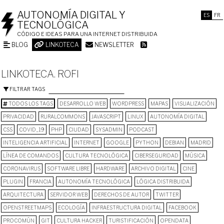
AUTONOMÍA DIGITAL Y
ES
FR
TECNOLÓGICA
CÓDIGO E IDEAS PARA UNA INTERNET DISTRIBUIDA
BLOG
LINKOTECA
NEWSLETTER
LINKOTECA. ROFI
FILTRAR TAGS
TODOS LOS TAGS
DESARROLLO WEB
WORDPRESS
MAPAS
VISUALIZACIÓN
PRIVACIDAD
RURALCOMMONS
JAVASCRIPT
LINUX
AUTONOMÍA DIGITAL
CSS
COVID_19
PHP
CIUDAD
SYSADMIN
PODCAST
INTELIGENCIA ARTIFICIAL
INTERNET
GOOGLE
PYTHON
DEBIAN
MADRID
LÍNEA DE COMANDOS
CULTURA TECNOLÓGICA
CIBERSEGURIDAD
MÚSICA
CORONAVIRUS
SOFTWARE LIBRE
HARDWARE
ARCHIVO DIGITAL
CINE
PLUGIN
FRANCIA
AUTONOMÍA TECNOLÓGICA
LÓGICA DISTRIBUIDA
ARQUITECTURA
SERVIDOR WEB
DERECHOS DE AUTOR
TWITTER
OPENSTREETMAPS
ECOLOGÍA
INFRAESTRUCTURA DIGITAL
FACEBOOK
PROCOMÚN
GIT
CULTURA HACKER
TURISTIFICACIÓN
OPENDATA