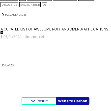
OBSOLETOS
EFECTO AIRBNB
D3
BUSCAR ENLACES
A CURATED LIST OF AWESOME ROFI (AND DMENU) APPLICATIONS
03/01/2024
•
dmenu
,
rofi
1 ENLACES
No Result
Website Carbon