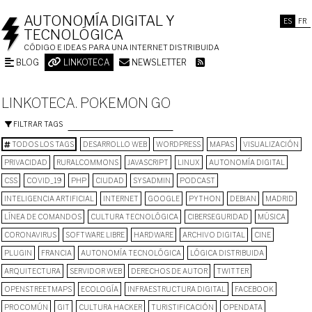
AUTONOMÍA DIGITAL Y
ES
FR
TECNOLÓGICA
CÓDIGO E IDEAS PARA UNA INTERNET DISTRIBUIDA
BLOG
LINKOTECA
NEWSLETTER
LINKOTECA. POKEMON GO
FILTRAR TAGS
TODOS LOS TAGS
DESARROLLO WEB
WORDPRESS
MAPAS
VISUALIZACIÓN
PRIVACIDAD
RURALCOMMONS
JAVASCRIPT
LINUX
AUTONOMÍA DIGITAL
CSS
COVID_19
PHP
CIUDAD
SYSADMIN
PODCAST
INTELIGENCIA ARTIFICIAL
INTERNET
GOOGLE
PYTHON
DEBIAN
MADRID
LÍNEA DE COMANDOS
CULTURA TECNOLÓGICA
CIBERSEGURIDAD
MÚSICA
CORONAVIRUS
SOFTWARE LIBRE
HARDWARE
ARCHIVO DIGITAL
CINE
PLUGIN
FRANCIA
AUTONOMÍA TECNOLÓGICA
LÓGICA DISTRIBUIDA
ARQUITECTURA
SERVIDOR WEB
DERECHOS DE AUTOR
TWITTER
OPENSTREETMAPS
ECOLOGÍA
INFRAESTRUCTURA DIGITAL
FACEBOOK
PROCOMÚN
GIT
CULTURA HACKER
TURISTIFICACIÓN
OPENDATA