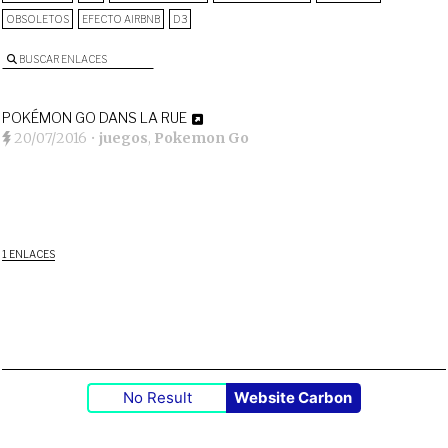
OBSOLETOS
EFECTO AIRBNB
D3
BUSCAR ENLACES
POKÉMON GO DANS LA RUE
20/07/2016
•
juegos
,
Pokemon Go
1 ENLACES
No Result
Website Carbon