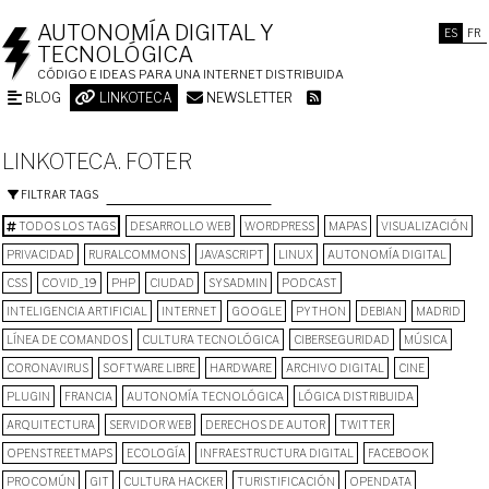
AUTONOMÍA DIGITAL Y
ES
FR
TECNOLÓGICA
CÓDIGO E IDEAS PARA UNA INTERNET DISTRIBUIDA
BLOG
LINKOTECA
NEWSLETTER
LINKOTECA. FOTER
FILTRAR TAGS
TODOS LOS TAGS
DESARROLLO WEB
WORDPRESS
MAPAS
VISUALIZACIÓN
PRIVACIDAD
RURALCOMMONS
JAVASCRIPT
LINUX
AUTONOMÍA DIGITAL
CSS
COVID_19
PHP
CIUDAD
SYSADMIN
PODCAST
INTELIGENCIA ARTIFICIAL
INTERNET
GOOGLE
PYTHON
DEBIAN
MADRID
LÍNEA DE COMANDOS
CULTURA TECNOLÓGICA
CIBERSEGURIDAD
MÚSICA
CORONAVIRUS
SOFTWARE LIBRE
HARDWARE
ARCHIVO DIGITAL
CINE
PLUGIN
FRANCIA
AUTONOMÍA TECNOLÓGICA
LÓGICA DISTRIBUIDA
ARQUITECTURA
SERVIDOR WEB
DERECHOS DE AUTOR
TWITTER
OPENSTREETMAPS
ECOLOGÍA
INFRAESTRUCTURA DIGITAL
FACEBOOK
PROCOMÚN
GIT
CULTURA HACKER
TURISTIFICACIÓN
OPENDATA