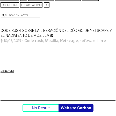
OBSOLETOS
EFECTO AIRBNB
D3
BUSCAR ENLACES
CODE RUSH: SOBRE LA LIBERACIÓN DEL CÓDIGO DE NETSCAPE Y
EL NACIMIENTO DE MOZILLA
10/03/2015
•
Code rush
,
Mozilla
,
Netscape
,
software libre
1 ENLACES
No Result
Website Carbon