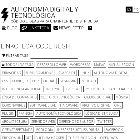
AUTONOMÍA DIGITAL Y
ES
FR
TECNOLÓGICA
CÓDIGO E IDEAS PARA UNA INTERNET DISTRIBUIDA
BLOG
LINKOTECA
NEWSLETTER
LINKOTECA. CODE RUSH
FILTRAR TAGS
TODOS LOS TAGS
DESARROLLO WEB
WORDPRESS
MAPAS
VISUALIZACIÓN
PRIVACIDAD
RURALCOMMONS
JAVASCRIPT
LINUX
AUTONOMÍA DIGITAL
CSS
COVID_19
PHP
CIUDAD
SYSADMIN
PODCAST
INTELIGENCIA ARTIFICIAL
INTERNET
GOOGLE
PYTHON
DEBIAN
MADRID
LÍNEA DE COMANDOS
CULTURA TECNOLÓGICA
CIBERSEGURIDAD
MÚSICA
CORONAVIRUS
SOFTWARE LIBRE
HARDWARE
ARCHIVO DIGITAL
CINE
PLUGIN
FRANCIA
AUTONOMÍA TECNOLÓGICA
LÓGICA DISTRIBUIDA
ARQUITECTURA
SERVIDOR WEB
DERECHOS DE AUTOR
TWITTER
OPENSTREETMAPS
ECOLOGÍA
INFRAESTRUCTURA DIGITAL
FACEBOOK
PROCOMÚN
GIT
CULTURA HACKER
TURISTIFICACIÓN
OPENDATA