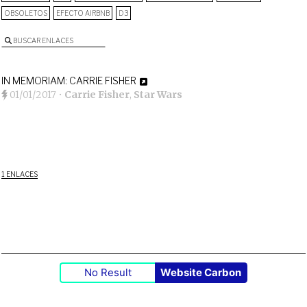
OBSOLETOS
EFECTO AIRBNB
D3
BUSCAR ENLACES
IN MEMORIAM: CARRIE FISHER
01/01/2017
•
Carrie Fisher
,
Star Wars
1 ENLACES
No Result
Website Carbon