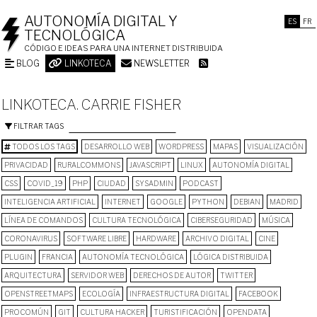
AUTONOMÍA DIGITAL Y
ES
FR
TECNOLÓGICA
CÓDIGO E IDEAS PARA UNA INTERNET DISTRIBUIDA
BLOG
LINKOTECA
NEWSLETTER
LINKOTECA. CARRIE FISHER
FILTRAR TAGS
TODOS LOS TAGS
DESARROLLO WEB
WORDPRESS
MAPAS
VISUALIZACIÓN
PRIVACIDAD
RURALCOMMONS
JAVASCRIPT
LINUX
AUTONOMÍA DIGITAL
CSS
COVID_19
PHP
CIUDAD
SYSADMIN
PODCAST
INTELIGENCIA ARTIFICIAL
INTERNET
GOOGLE
PYTHON
DEBIAN
MADRID
LÍNEA DE COMANDOS
CULTURA TECNOLÓGICA
CIBERSEGURIDAD
MÚSICA
CORONAVIRUS
SOFTWARE LIBRE
HARDWARE
ARCHIVO DIGITAL
CINE
PLUGIN
FRANCIA
AUTONOMÍA TECNOLÓGICA
LÓGICA DISTRIBUIDA
ARQUITECTURA
SERVIDOR WEB
DERECHOS DE AUTOR
TWITTER
OPENSTREETMAPS
ECOLOGÍA
INFRAESTRUCTURA DIGITAL
FACEBOOK
PROCOMÚN
GIT
CULTURA HACKER
TURISTIFICACIÓN
OPENDATA