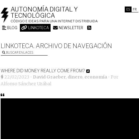
AUTONOMÍA DIGITAL Y
ES
FR
TECNOLÓGICA
CÓDIGO E IDEAS PARA UNA INTERNET DISTRIBUIDA
BLOG
LINKOTECA
NEWSLETTER
LINKOTECA. ARCHIVO DE NAVEGACIÓN
BUSCAR ENLACES
WHERE DID MONEY REALLY COME FROM?
22/02/2023
•
David Graeber
,
dinero
,
economía
• Por
Alfonso Sánchez Uzábal