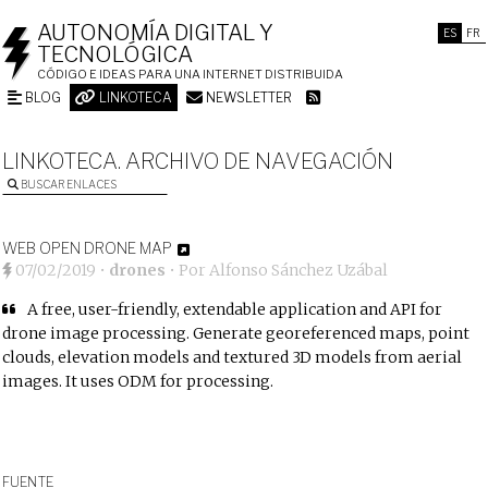
AUTONOMÍA DIGITAL Y
ES
FR
TECNOLÓGICA
CÓDIGO E IDEAS PARA UNA INTERNET DISTRIBUIDA
BLOG
LINKOTECA
NEWSLETTER
LINKOTECA. ARCHIVO DE NAVEGACIÓN
BUSCAR ENLACES
WEB OPEN DRONE MAP
07/02/2019
•
drones
• Por
Alfonso Sánchez Uzábal
A free, user-friendly, extendable application and API for
drone image processing. Generate georeferenced maps, point
clouds, elevation models and textured 3D models from aerial
images. It uses ODM for processing.
FUENTE