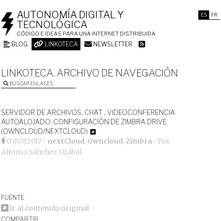
AUTONOMÍA DIGITAL Y
ES
FR
TECNOLÓGICA
CÓDIGO E IDEAS PARA UNA INTERNET DISTRIBUIDA
BLOG
LINKOTECA
NEWSLETTER
LINKOTECA. ARCHIVO DE NAVEGACIÓN
BUSCAR ENLACES
SERVIDOR DE ARCHIVOS, CHAT , VIDEOCONFERENCIA
AUTOALOJADO: CONFIGURACIÓN DE ZIMBRA DRIVE
(OWNCLOUD/NEXTCLOUD)
07/07/2017
•
nextCloud
,
Owncloud
,
Zimbra
• Por
Alfonso Sánchez Uzábal
FUENTE
Ir al contenido original
COMPARTIR