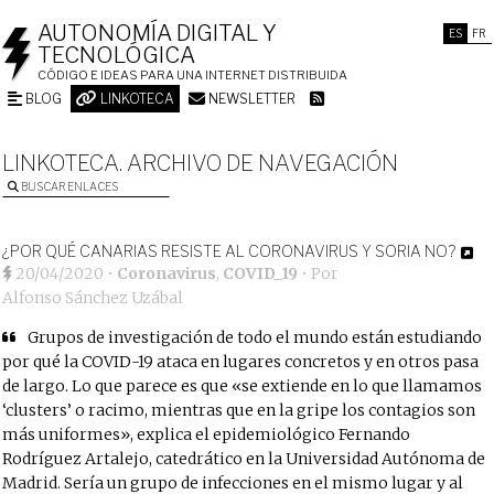
AUTONOMÍA DIGITAL Y
ES
FR
TECNOLÓGICA
CÓDIGO E IDEAS PARA UNA INTERNET DISTRIBUIDA
BLOG
LINKOTECA
NEWSLETTER
LINKOTECA. ARCHIVO DE NAVEGACIÓN
BUSCAR ENLACES
¿POR QUÉ CANARIAS RESISTE AL CORONAVIRUS Y SORIA NO?
20/04/2020
•
Coronavirus
,
COVID_19
• Por
Alfonso Sánchez Uzábal
Grupos de investigación de todo el mundo están estudiando
por qué la COVID-19 ataca en lugares concretos y en otros pasa
de largo. Lo que parece es que «se extiende en lo que llamamos
‘clusters’ o racimo, mientras que en la gripe los contagios son
más uniformes», explica el epidemiológico Fernando
Rodríguez Artalejo, catedrático en la Universidad Autónoma de
Madrid. Sería un grupo de infecciones en el mismo lugar y al