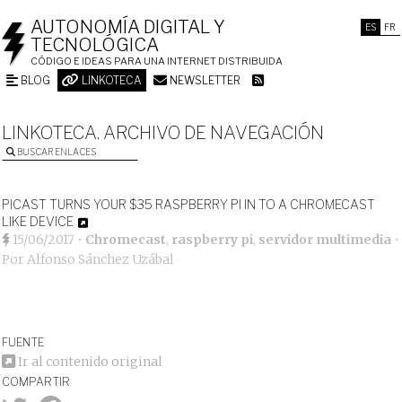
AUTONOMÍA DIGITAL Y
ES
FR
TECNOLÓGICA
CÓDIGO E IDEAS PARA UNA INTERNET DISTRIBUIDA
BLOG
LINKOTECA
NEWSLETTER
LINKOTECA. ARCHIVO DE NAVEGACIÓN
BUSCAR ENLACES
PICAST TURNS YOUR $35 RASPBERRY PI IN TO A CHROMECAST
LIKE DEVICE
15/06/2017
•
Chromecast
,
raspberry pi
,
servidor multimedia
•
Por
Alfonso Sánchez Uzábal
FUENTE
Ir al contenido original
COMPARTIR