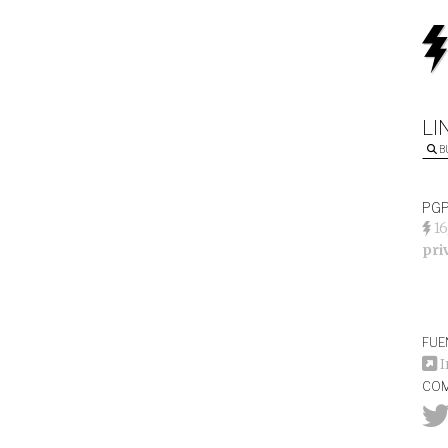
LI
B
PGP
16
pri
FUE
I
COM