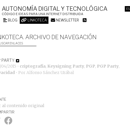
AUTONOMÍA DIGITAL Y TECNOLÓGICA
ES
CÓDIGO E IDEAS PARA UNA INTERNET DISTRIBUIDA
BLOG
LINKOTECA
NEWSLETTER
NKOTECA. ARCHIVO DE NAVEGACIÓN
USCAR ENLACES
 PARTY
/04/2015
•
criptografía
,
Keysigning Party
,
PGP
,
PGP Party
,
vacidad
• Por
Alfonso Sánchez Uzábal
NTE
r al contenido original
PARTIR