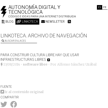
AUTONOMÍA DIGITAL Y
ES
FR
TECNOLÓGICA
CÓDIGO E IDEAS PARA UNA INTERNET DISTRIBUIDA
BLOG
LINKOTECA
NEWSLETTER
LINKOTECA. ARCHIVO DE NAVEGACIÓN
BUSCAR ENLACES
PARA CONSTRUIR CULTURA LIBRE HAY QUE USAR
INFRAESTRUCTURAS LIBRES
13/08/2014
•
software libre
• Por
Alfonso Sánchez Uzábal
FUENTE
Ir al contenido original
COMPARTIR