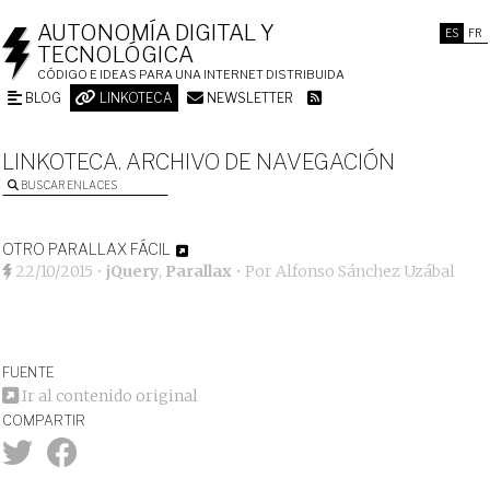
AUTONOMÍA DIGITAL Y
ES
FR
TECNOLÓGICA
CÓDIGO E IDEAS PARA UNA INTERNET DISTRIBUIDA
BLOG
LINKOTECA
NEWSLETTER
LINKOTECA. ARCHIVO DE NAVEGACIÓN
BUSCAR ENLACES
OTRO PARALLAX FÁCIL
22/10/2015
•
jQuery
,
Parallax
• Por
Alfonso Sánchez Uzábal
FUENTE
Ir al contenido original
COMPARTIR