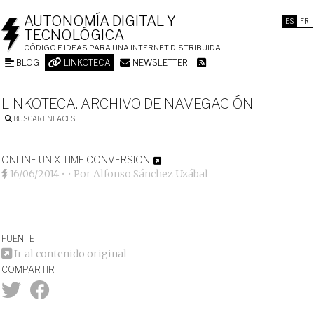
AUTONOMÍA DIGITAL Y
ES
FR
TECNOLÓGICA
CÓDIGO E IDEAS PARA UNA INTERNET DISTRIBUIDA
BLOG
LINKOTECA
NEWSLETTER
LINKOTECA. ARCHIVO DE NAVEGACIÓN
BUSCAR ENLACES
ONLINE UNIX TIME CONVERSION
16/06/2014
• • Por
Alfonso Sánchez Uzábal
FUENTE
Ir al contenido original
COMPARTIR