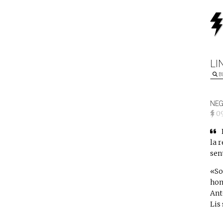
LI
B
NEG
0
la 
sen
«So
hon
Ant
Lis