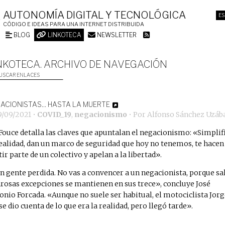
AUTONOMÍA DIGITAL Y TECNOLÓGICA
ES
CÓDIGO E IDEAS PARA UNA INTERNET DISTRIBUIDA
BLOG
LINKOTECA
NEWSLETTER
NKOTECA. ARCHIVO DE NAVEGACIÓN
USCAR ENLACES
ACIONISTAS… HASTA LA MUERTE
9/09/2021
•
COVID_19
,
negacionismo
• Por
Alfonso Sánchez Uzáb
Fouce detalla las claves que apuntalan el negacionismo: «Simplif
realidad, dan un marco de seguridad que hoy no tenemos, te hacen
tir parte de un colectivo y apelan a la libertad».
n gente perdida. No vas a convencer a un negacionista, porque sa
rosas excepciones se mantienen en sus trece», concluye José
onio Forcada. «Aunque no suele ser habitual, el motociclista Jor
 se dio cuenta de lo que era la realidad, pero llegó tarde».