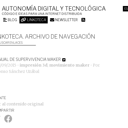
AUTONOMÍA DIGITAL Y TECNOLÓGICA
ES
CÓDIGO E IDEAS PARA UNA INTERNET DISTRIBUIDA
BLOG
LINKOTECA
NEWSLETTER
NKOTECA. ARCHIVO DE NAVEGACIÓN
USCAR ENLACES
UAL DE SUPERVIVENCIA MAKER
1/09/2015
•
impresión 3d
,
movimiento maker
• Por
onso Sánchez Uzábal
NTE
r al contenido original
PARTIR