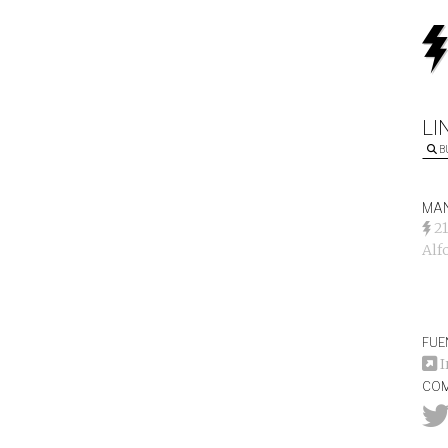
LI
B
MAN
2
Alf
FUE
I
COM