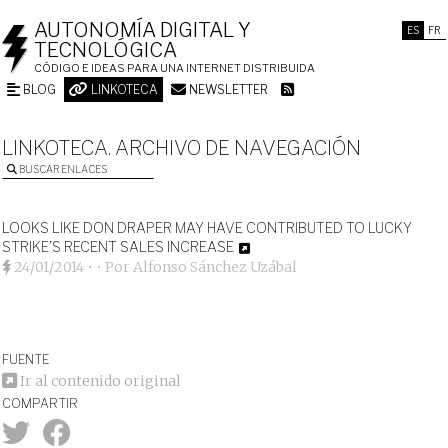
AUTONOMÍA DIGITAL Y
ES
FR
TECNOLÓGICA
CÓDIGO E IDEAS PARA UNA INTERNET DISTRIBUIDA
BLOG
LINKOTECA
NEWSLETTER
LINKOTECA. ARCHIVO DE NAVEGACIÓN
BUSCAR ENLACES
LOOKS LIKE DON DRAPER MAY HAVE CONTRIBUTED TO LUCKY
STRIKE’S RECENT SALES INCREASE
24/01/2014
• • Por
Alfonso Sánchez Uzábal
FUENTE
Ir al contenido original
COMPARTIR