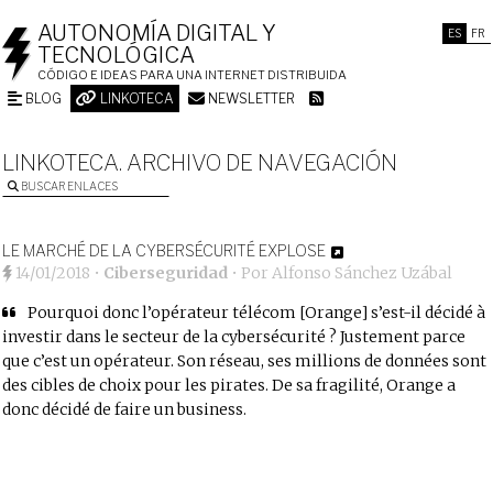
AUTONOMÍA DIGITAL Y
ES
FR
TECNOLÓGICA
CÓDIGO E IDEAS PARA UNA INTERNET DISTRIBUIDA
BLOG
LINKOTECA
NEWSLETTER
LINKOTECA. ARCHIVO DE NAVEGACIÓN
BUSCAR ENLACES
LE MARCHÉ DE LA CYBERSÉCURITÉ EXPLOSE
14/01/2018
•
Ciberseguridad
• Por
Alfonso Sánchez Uzábal
Pourquoi donc l’opérateur télécom [Orange] s’est-il décidé à
investir dans le secteur de la cybersécurité ? Justement parce
que c’est un opérateur. Son réseau, ses millions de données sont
des cibles de choix pour les pirates. De sa fragilité, Orange a
donc décidé de faire un business.