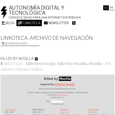
AUTONOMÍA DIGITAL Y
ES
FR
TECNOLÓGICA
CÓDIGO E IDEAS PARA UNA INTERNET DISTRIBUIDA
BLOG
LINKOTECA
NEWSLETTER
LINKOTECA. ARCHIVO DE NAVEGACIÓN
BUSCAR ENLACES
KILLED BY MOZILLA
18/12/2020
•
Killed by Google
,
Killed by Mozilla
,
Mozilla
• Por
Alfonso Sánchez Uzábal