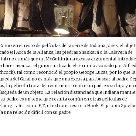
Como en el resto de películas de la serie de Indiana Jones, el obje
cado (el Arca de la Alianza, las piedras Shankará o la Calavera de
stal) no es más que un McGuffin (una excusa argumental introduc
a hacer avanzar el guion, utilizado el término acuñado por Alfre
chcock), tal como reconoció el propio George Lucas,​ por lo que la
queda del Grial no es más que una excusa para buscar al padre. S
as, la película trata del reencuentro entre un padre y su hijo y no 
búsqueda de un objeto.​ La relación distanciada que Indiana manti
 su padre es un tema que resulta común en otras películas de
elberg, tales como E.T., el extraterrestre o Hook.​ El propio Spielb
ía una relación difícil con su padre