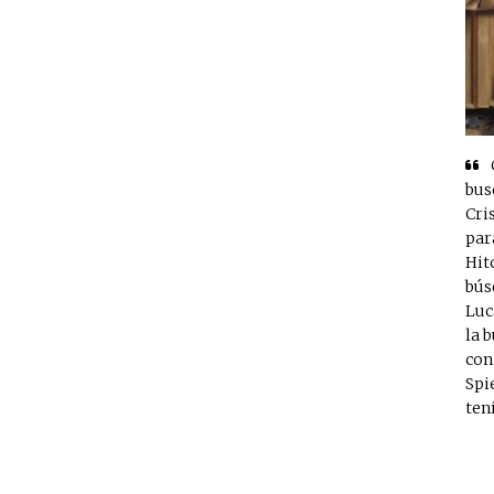
bus
Cri
par
Hit
bús
Luc
la 
con
Spi
ten