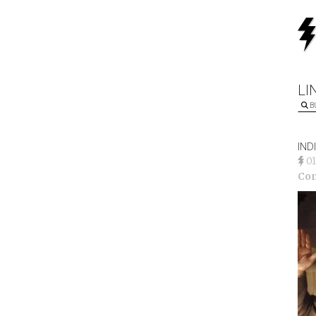
LI
B
IND
0
Co