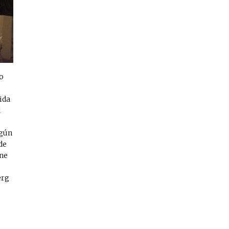
to
ida
d
egún
de
ene
erg