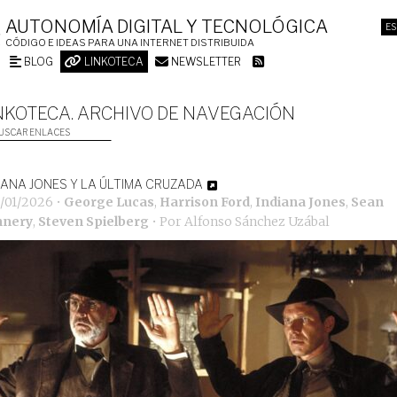
AUTONOMÍA DIGITAL Y TECNOLÓGICA
ES
CÓDIGO E IDEAS PARA UNA INTERNET DISTRIBUIDA
BLOG
LINKOTECA
NEWSLETTER
NKOTECA. ARCHIVO DE NAVEGACIÓN
USCAR ENLACES
IANA JONES Y LA ÚLTIMA CRUZADA
1/01/2026
•
George Lucas
,
Harrison Ford
,
Indiana Jones
,
Sean
nnery
,
Steven Spielberg
• Por
Alfonso Sánchez Uzábal