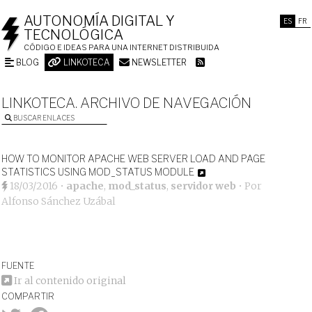
AUTONOMÍA DIGITAL Y
ES
FR
TECNOLÓGICA
CÓDIGO E IDEAS PARA UNA INTERNET DISTRIBUIDA
BLOG
LINKOTECA
NEWSLETTER
LINKOTECA. ARCHIVO DE NAVEGACIÓN
BUSCAR ENLACES
HOW TO MONITOR APACHE WEB SERVER LOAD AND PAGE
STATISTICS USING MOD_STATUS MODULE
18/03/2016
•
apache
,
mod_status
,
servidor web
• Por
Alfonso Sánchez Uzábal
FUENTE
Ir al contenido original
COMPARTIR