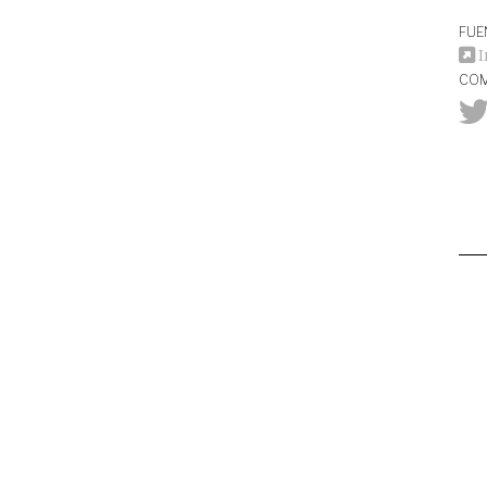
FUE
I
COM