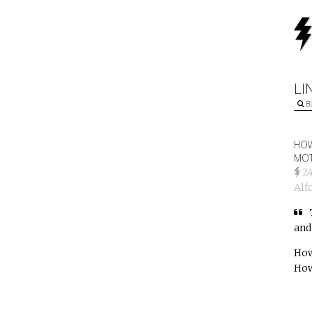
LI
B
HOW
MOT
2
Alf
and
How
How