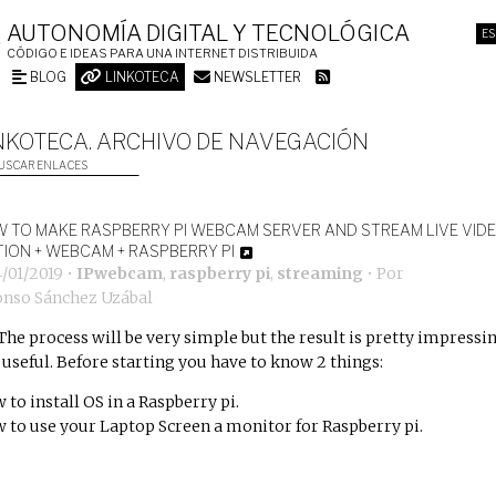
AUTONOMÍA DIGITAL Y TECNOLÓGICA
ES
CÓDIGO E IDEAS PARA UNA INTERNET DISTRIBUIDA
BLOG
LINKOTECA
NEWSLETTER
NKOTECA. ARCHIVO DE NAVEGACIÓN
USCAR ENLACES
 TO MAKE RASPBERRY PI WEBCAM SERVER AND STREAM LIVE VIDEO
ION + WEBCAM + RASPBERRY PI
4/01/2019
•
IPwebcam
,
raspberry pi
,
streaming
• Por
onso Sánchez Uzábal
The process will be very simple but the result is pretty impressi
 useful. Before starting you have to know 2 things:
 to install OS in a Raspberry pi.
 to use your Laptop Screen a monitor for Raspberry pi.