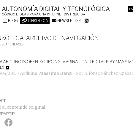
AUTONOMÍA DIGITAL Y TECNOLÓGICA
ES
CÓDIGO E IDEAS PARA UNA INTERNET DISTRIBUIDA
BLOG
LINKOTECA
NEWSLETTER
NKOTECA. ARCHIVO DE NAVEGACIÓN
USCAR ENLACES
 ARDUINO IS OPEN-SOURCING IMAGINATION: TED TALK BY MASSIM
ZI
/04/2015
•
Arduino
,
Massimo Banzi
• Por
Alfonso Sánchez Uzábal
NTE
r al contenido original
PARTIR