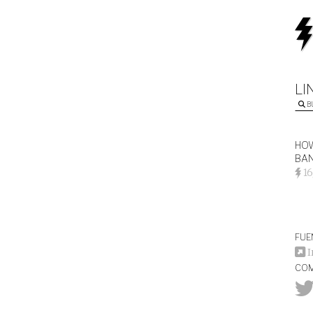
LI
B
HOW
BAN
16
FUE
I
COM