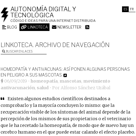
AUTONOMÍA DIGITAL Y
ES
FR
TECNOLÓGICA
CÓDIGO E IDEAS PARA UNA INTERNET DISTRIBUIDA
BLOG
LINKOTECA
NEWSLETTER
LINKOTECA. ARCHIVO DE NAVEGACIÓN
BUSCAR ENLACES
HOMEOPATÍA Y ANTIVACUNAS: ASÍ PONEN ALGUNAS PERSONAS
EN PELIGRO A SUS MASCOTAS
06/09/2019
•
homeopatía
,
mascotas
,
movimiento
antivacunación
,
salud
• Por
Alfonso Sánchez Uzábal
Existen algunos estudios científicos destinados a
comprobarlo y la mayoría concluyen lo mismo: que la
recuperación visible de los síntomas del animal depende de la
percepción de los mismos de sus propietarios o el veterinario
que le ha recetado la homeopatía, de modo que de nuevo hay un
cerebro humano en el que puede estar calando el efecto placebo.