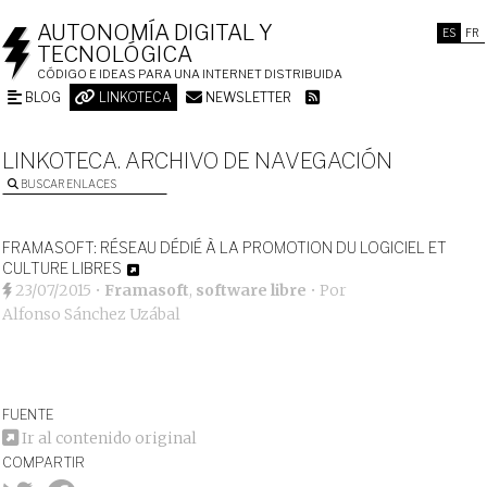
AUTONOMÍA DIGITAL Y
ES
FR
TECNOLÓGICA
CÓDIGO E IDEAS PARA UNA INTERNET DISTRIBUIDA
BLOG
LINKOTECA
NEWSLETTER
LINKOTECA. ARCHIVO DE NAVEGACIÓN
BUSCAR ENLACES
FRAMASOFT: RÉSEAU DÉDIÉ À LA PROMOTION DU LOGICIEL ET
CULTURE LIBRES
23/07/2015
•
Framasoft
,
software libre
• Por
Alfonso Sánchez Uzábal
FUENTE
Ir al contenido original
COMPARTIR