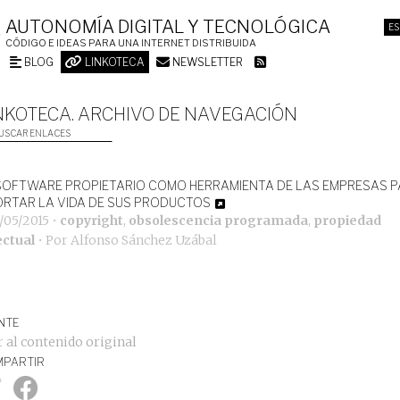
AUTONOMÍA DIGITAL Y TECNOLÓGICA
ES
CÓDIGO E IDEAS PARA UNA INTERNET DISTRIBUIDA
BLOG
LINKOTECA
NEWSLETTER
NKOTECA. ARCHIVO DE NAVEGACIÓN
USCAR ENLACES
SOFTWARE PROPIETARIO COMO HERRAMIENTA DE LAS EMPRESAS 
RTAR LA VIDA DE SUS PRODUCTOS
/05/2015
•
copyright
,
obsolescencia programada
,
propiedad
ectual
• Por
Alfonso Sánchez Uzábal
NTE
r al contenido original
PARTIR