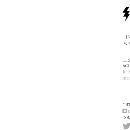
LI
B
EL 
ACO
19
int
FUE
I
COM