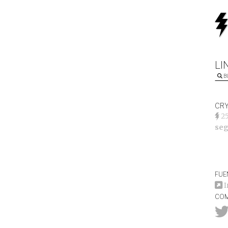
LI
B
CRY
2
seg
FUE
I
COM