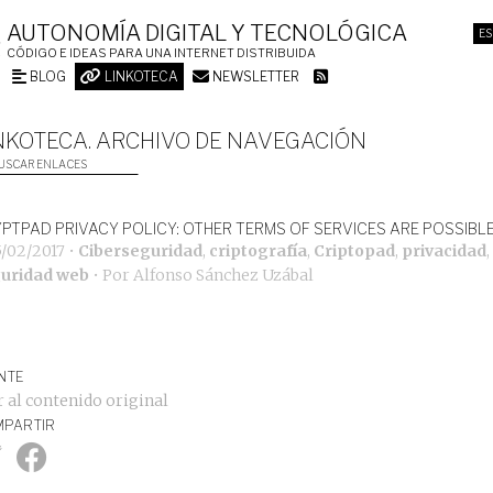
AUTONOMÍA DIGITAL Y TECNOLÓGICA
ES
CÓDIGO E IDEAS PARA UNA INTERNET DISTRIBUIDA
BLOG
LINKOTECA
NEWSLETTER
NKOTECA. ARCHIVO DE NAVEGACIÓN
USCAR ENLACES
PTPAD PRIVACY POLICY: OTHER TERMS OF SERVICES ARE POSSIBL
5/02/2017
•
Ciberseguridad
,
criptografía
,
Criptopad
,
privacidad
,
uridad web
• Por
Alfonso Sánchez Uzábal
NTE
r al contenido original
PARTIR