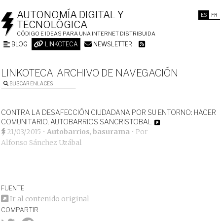
AUTONOMÍA DIGITAL Y
ES
FR
TECNOLÓGICA
CÓDIGO E IDEAS PARA UNA INTERNET DISTRIBUIDA
BLOG
LINKOTECA
NEWSLETTER
LINKOTECA. ARCHIVO DE NAVEGACIÓN
BUSCAR ENLACES
CONTRA LA DESAFECCIÓN CIUDADANA POR SU ENTORNO: HACER
COMUNITARIO, AUTOBARRIOS SANCRISTOBAL
21/03/2015
•
Autobarrios
,
basurama
• Por
Alfonso Sánchez Uzábal
FUENTE
Ir al contenido original
COMPARTIR