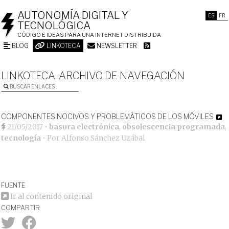
AUTONOMÍA DIGITAL Y
ES
FR
TECNOLÓGICA
CÓDIGO E IDEAS PARA UNA INTERNET DISTRIBUIDA
BLOG
LINKOTECA
NEWSLETTER
LINKOTECA. ARCHIVO DE NAVEGACIÓN
BUSCAR ENLACES
COMPONENTES NOCIVOS Y PROBLEMÁTICOS DE LOS MÓVILES
21/05/2017
•
basura electrónica
,
obsolescencia programada
,
tecnología
• Por
Alfonso Sánchez Uzábal
FUENTE
Ir al contenido original
COMPARTIR