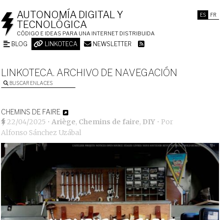
AUTONOMÍA DIGITAL Y
ES
FR
TECNOLÓGICA
CÓDIGO E IDEAS PARA UNA INTERNET DISTRIBUIDA
BLOG
LINKOTECA
NEWSLETTER
LINKOTECA. ARCHIVO DE NAVEGACIÓN
BUSCAR ENLACES
CHEMINS DE FAIRE
22/04/2025
•
Ariège
,
Chemins de faire
,
DIY
• Por
Alfonso Sánchez Uzábal