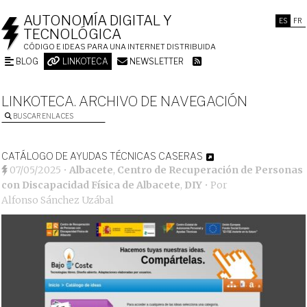
AUTONOMÍA DIGITAL Y
ES
FR
TECNOLÓGICA
CÓDIGO E IDEAS PARA UNA INTERNET DISTRIBUIDA
BLOG
LINKOTECA
NEWSLETTER
LINKOTECA. ARCHIVO DE NAVEGACIÓN
BUSCAR ENLACES
CATÁLOGO DE AYUDAS TÉCNICAS CASERAS
07/05/2025
•
Albacete
,
Centro de Recuperación de Personas
con Discapacidad Física de Albacete
,
DIY
• Por
Alfonso Sánchez Uzábal