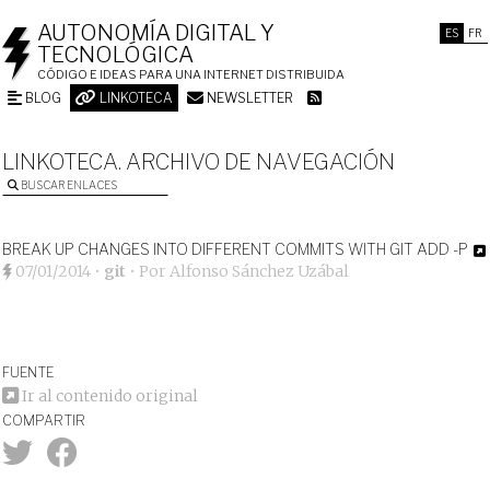
AUTONOMÍA DIGITAL Y
ES
FR
TECNOLÓGICA
CÓDIGO E IDEAS PARA UNA INTERNET DISTRIBUIDA
BLOG
LINKOTECA
NEWSLETTER
LINKOTECA. ARCHIVO DE NAVEGACIÓN
BUSCAR ENLACES
BREAK UP CHANGES INTO DIFFERENT COMMITS WITH GIT ADD -P
07/01/2014
•
git
• Por
Alfonso Sánchez Uzábal
FUENTE
Ir al contenido original
COMPARTIR