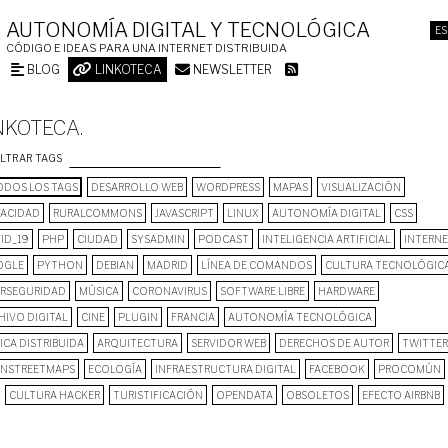
AUTONOMÍA DIGITAL Y TECNOLÓGICA
ES
CÓDIGO E IDEAS PARA UNA INTERNET DISTRIBUIDA
BLOG
LINKOTECA
NEWSLETTER
NKOTECA.
ILTRAR TAGS
DOS LOS TAGS
DESARROLLO WEB
WORDPRESS
MAPAS
VISUALIZACIÓN
VACIDAD
RURALCOMMONS
JAVASCRIPT
LINUX
AUTONOMÍA DIGITAL
CSS
ID_19
PHP
CIUDAD
SYSADMIN
PODCAST
INTELIGENCIA ARTIFICIAL
INTERN
OGLE
PYTHON
DEBIAN
MADRID
LÍNEA DE COMANDOS
CULTURA TECNOLÓGIC
ERSEGURIDAD
MÚSICA
CORONAVIRUS
SOFTWARE LIBRE
HARDWARE
HIVO DIGITAL
CINE
PLUGIN
FRANCIA
AUTONOMÍA TECNOLÓGICA
ICA DISTRIBUIDA
ARQUITECTURA
SERVIDOR WEB
DERECHOS DE AUTOR
TWITTER
NSTREETMAPS
ECOLOGÍA
INFRAESTRUCTURA DIGITAL
FACEBOOK
PROCOMÚN
CULTURA HACKER
TURISTIFICACIÓN
OPENDATA
OBSOLETOS
EFECTO AIRBNB