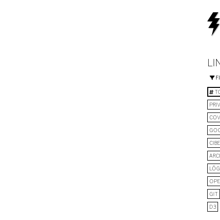
LI
F
TO
PRI
COV
GO
CIB
ARC
LÓG
OPE
GIT
D3