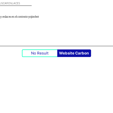
USCAR ENLACES
y enlaces en el contexto yojimbot
No Result
Website Carbon