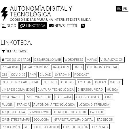
AUTONOMÍA DIGITAL Y
ES
FR
TECNOLÓGICA
CÓDIGO E IDEAS PARA UNA INTERNET DISTRIBUIDA
BLOG
LINKOTECA
NEWSLETTER
LINKOTECA.
FILTRAR TAGS
TODOS LOS TAGS
DESARROLLO WEB
WORDPRESS
MAPAS
VISUALIZACIÓN
PRIVACIDAD
RURALCOMMONS
JAVASCRIPT
LINUX
AUTONOMÍA DIGITAL
CSS
COVID_19
PHP
CIUDAD
SYSADMIN
PODCAST
INTELIGENCIA ARTIFICIAL
INTERNET
GOOGLE
PYTHON
DEBIAN
MADRID
LÍNEA DE COMANDOS
CULTURA TECNOLÓGICA
CIBERSEGURIDAD
MÚSICA
CORONAVIRUS
SOFTWARE LIBRE
HARDWARE
ARCHIVO DIGITAL
CINE
PLUGIN
FRANCIA
AUTONOMÍA TECNOLÓGICA
LÓGICA DISTRIBUIDA
ARQUITECTURA
SERVIDOR WEB
DERECHOS DE AUTOR
TWITTER
OPENSTREETMAPS
ECOLOGÍA
INFRAESTRUCTURA DIGITAL
FACEBOOK
PROCOMÚN
GIT
CULTURA HACKER
TURISTIFICACIÓN
OPENDATA