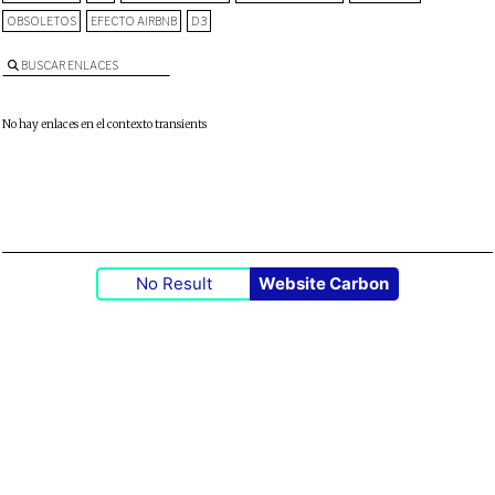
OBSOLETOS
EFECTO AIRBNB
D3
BUSCAR ENLACES
No hay enlaces en el contexto transients
No Result
Website Carbon