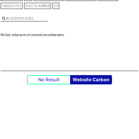
OBSOLETOS
EFECTO AIRBNB
D3
BUSCAR ENLACES
No hay enlaces en el contexto tecnofascismo
No Result
Website Carbon