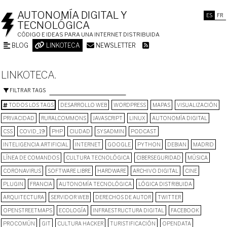
AUTONOMÍA DIGITAL Y
ES
FR
TECNOLÓGICA
CÓDIGO E IDEAS PARA UNA INTERNET DISTRIBUIDA
BLOG
LINKOTECA
NEWSLETTER
LINKOTECA.
FILTRAR TAGS
TODOS LOS TAGS
DESARROLLO WEB
WORDPRESS
MAPAS
VISUALIZACIÓN
PRIVACIDAD
RURALCOMMONS
JAVASCRIPT
LINUX
AUTONOMÍA DIGITAL
CSS
COVID_19
PHP
CIUDAD
SYSADMIN
PODCAST
INTELIGENCIA ARTIFICIAL
INTERNET
GOOGLE
PYTHON
DEBIAN
MADRID
LÍNEA DE COMANDOS
CULTURA TECNOLÓGICA
CIBERSEGURIDAD
MÚSICA
CORONAVIRUS
SOFTWARE LIBRE
HARDWARE
ARCHIVO DIGITAL
CINE
PLUGIN
FRANCIA
AUTONOMÍA TECNOLÓGICA
LÓGICA DISTRIBUIDA
ARQUITECTURA
SERVIDOR WEB
DERECHOS DE AUTOR
TWITTER
OPENSTREETMAPS
ECOLOGÍA
INFRAESTRUCTURA DIGITAL
FACEBOOK
PROCOMÚN
GIT
CULTURA HACKER
TURISTIFICACIÓN
OPENDATA