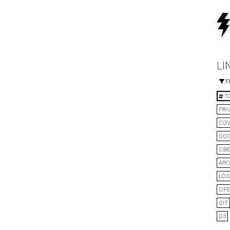
LI
F
TO
PRI
COV
GO
CIB
ARC
LÓG
OPE
GIT
D3