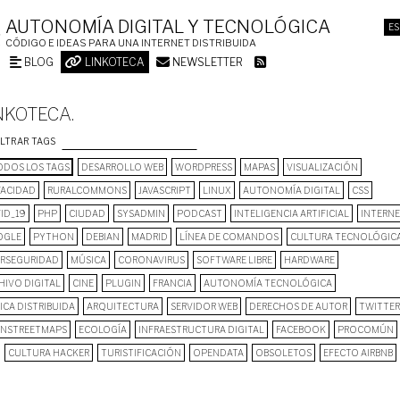
AUTONOMÍA DIGITAL Y TECNOLÓGICA
ES
CÓDIGO E IDEAS PARA UNA INTERNET DISTRIBUIDA
BLOG
LINKOTECA
NEWSLETTER
NKOTECA.
ILTRAR TAGS
DOS LOS TAGS
DESARROLLO WEB
WORDPRESS
MAPAS
VISUALIZACIÓN
VACIDAD
RURALCOMMONS
JAVASCRIPT
LINUX
AUTONOMÍA DIGITAL
CSS
ID_19
PHP
CIUDAD
SYSADMIN
PODCAST
INTELIGENCIA ARTIFICIAL
INTERN
OGLE
PYTHON
DEBIAN
MADRID
LÍNEA DE COMANDOS
CULTURA TECNOLÓGIC
ERSEGURIDAD
MÚSICA
CORONAVIRUS
SOFTWARE LIBRE
HARDWARE
HIVO DIGITAL
CINE
PLUGIN
FRANCIA
AUTONOMÍA TECNOLÓGICA
ICA DISTRIBUIDA
ARQUITECTURA
SERVIDOR WEB
DERECHOS DE AUTOR
TWITTER
NSTREETMAPS
ECOLOGÍA
INFRAESTRUCTURA DIGITAL
FACEBOOK
PROCOMÚN
CULTURA HACKER
TURISTIFICACIÓN
OPENDATA
OBSOLETOS
EFECTO AIRBNB