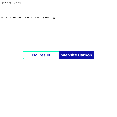
USCAR ENLACES
y enlaces en el contexto harness-engineering
No Result
Website Carbon