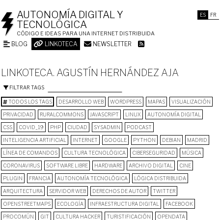
AUTONOMÍA DIGITAL Y
ES
FR
TECNOLÓGICA
CÓDIGO E IDEAS PARA UNA INTERNET DISTRIBUIDA
BLOG
LINKOTECA
NEWSLETTER
LINKOTECA. AGUSTÍN HERNÁNDEZ AJA
FILTRAR TAGS
TODOS LOS TAGS
DESARROLLO WEB
WORDPRESS
MAPAS
VISUALIZACIÓN
PRIVACIDAD
RURALCOMMONS
JAVASCRIPT
LINUX
AUTONOMÍA DIGITAL
CSS
COVID_19
PHP
CIUDAD
SYSADMIN
PODCAST
INTELIGENCIA ARTIFICIAL
INTERNET
GOOGLE
PYTHON
DEBIAN
MADRID
LÍNEA DE COMANDOS
CULTURA TECNOLÓGICA
CIBERSEGURIDAD
MÚSICA
CORONAVIRUS
SOFTWARE LIBRE
HARDWARE
ARCHIVO DIGITAL
CINE
PLUGIN
FRANCIA
AUTONOMÍA TECNOLÓGICA
LÓGICA DISTRIBUIDA
ARQUITECTURA
SERVIDOR WEB
DERECHOS DE AUTOR
TWITTER
OPENSTREETMAPS
ECOLOGÍA
INFRAESTRUCTURA DIGITAL
FACEBOOK
PROCOMÚN
GIT
CULTURA HACKER
TURISTIFICACIÓN
OPENDATA