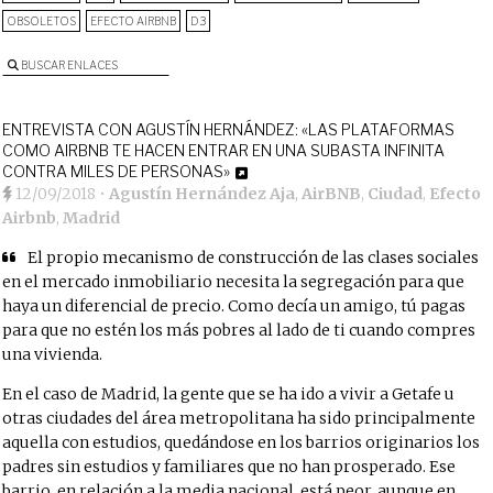
OBSOLETOS
EFECTO AIRBNB
D3
BUSCAR ENLACES
ENTREVISTA CON AGUSTÍN HERNÁNDEZ: «LAS PLATAFORMAS
COMO AIRBNB TE HACEN ENTRAR EN UNA SUBASTA INFINITA
CONTRA MILES DE PERSONAS»
12/09/2018
•
Agustín Hernández Aja
,
AirBNB
,
Ciudad
,
Efecto
Airbnb
,
Madrid
El propio mecanismo de construcción de las clases sociales
en el mercado inmobiliario necesita la segregación para que
haya un diferencial de precio. Como decía un amigo, tú pagas
para que no estén los más pobres al lado de ti cuando compres
una vivienda.
En el caso de Madrid, la gente que se ha ido a vivir a Getafe u
otras ciudades del área metropolitana ha sido principalmente
aquella con estudios, quedándose en los barrios originarios los
padres sin estudios y familiares que no han prosperado. Ese
barrio, en relación a la media nacional, está peor, aunque en