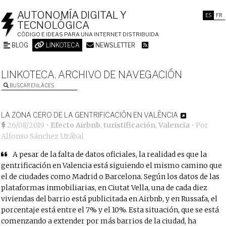
AUTONOMÍA DIGITAL Y
ES
FR
TECNOLÓGICA
CÓDIGO E IDEAS PARA UNA INTERNET DISTRIBUIDA
BLOG
LINKOTECA
NEWSLETTER
LINKOTECA. ARCHIVO DE NAVEGACIÓN
BUSCAR ENLACES
LA ZONA CERO DE LA GENTRIFICACIÓN EN VALÈNCIA
26/08/2019
•
Efecto Airbnb
,
turistificación
,
Valencia
• Por
Alfonso Sánchez Uzábal
A pesar de la falta de datos oficiales, la realidad es que la
gentrificación en Valencia está siguiendo el mismo camino que
el de ciudades como Madrid o Barcelona. Según los datos de las
plataformas inmobiliarias, en Ciutat Vella, una de cada diez
viviendas del barrio está publicitada en Airbnb, y en Russafa, el
porcentaje está entre el 7% y el 10%. Esta situación, que se está
comenzando a extender por más barrios de la ciudad, ha