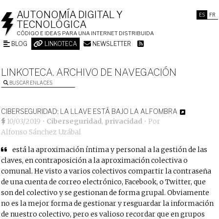
AUTONOMÍA DIGITAL Y
ES
FR
TECNOLÓGICA
CÓDIGO E IDEAS PARA UNA INTERNET DISTRIBUIDA
BLOG
LINKOTECA
NEWSLETTER
LINKOTECA. ARCHIVO DE NAVEGACIÓN
BUSCAR ENLACES
CIBERSEGURIDAD: LA LLAVE ESTÁ BAJO LA ALFOMBRA
10/03/2019
•
Ciberseguridad
,
privacidad
• Por
Alfonso Sánchez Uzábal
está la aproximación íntima y personal a la gestión de las
claves, en contraposición a la aproximación colectiva o
comunal. He visto a varios colectivos compartir la contraseña
de una cuenta de correo electrónico, Facebook, o Twitter, que
son del colectivo y se gestionan de forma grupal. Obviamente
no es la mejor forma de gestionar y resguardar la información
de nuestro colectivo, pero es valioso recordar que en grupos