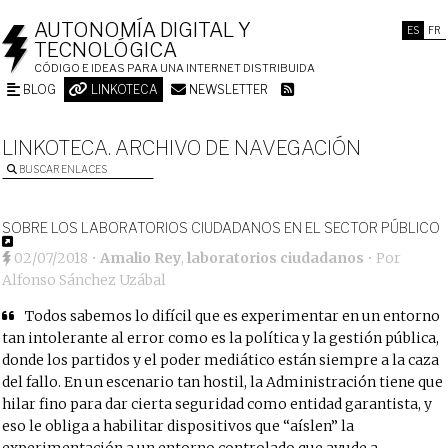
AUTONOMÍA DIGITAL Y
ES
FR
TECNOLÓGICA
CÓDIGO E IDEAS PARA UNA INTERNET DISTRIBUIDA
BLOG
LINKOTECA
NEWSLETTER
LINKOTECA. ARCHIVO DE NAVEGACIÓN
BUSCAR ENLACES
SOBRE LOS LABORATORIOS CIUDADANOS EN EL SECTOR PÚBLICO
02/07/2018
•
Amalio Rey
,
laboratorios ciudadanos
• Por
Alfonso Sánchez Uzábal
Todos sabemos lo difícil que es experimentar en un entorno
tan intolerante al error como es la política y la gestión pública,
donde los partidos y el poder mediático están siempre a la caza
del fallo. En un escenario tan hostil, la Administración tiene que
hilar fino para dar cierta seguridad como entidad garantista, y
eso le obliga a habilitar dispositivos que “aíslen” la