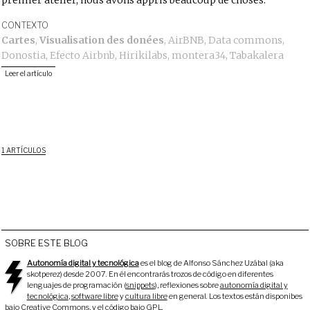
premier atelier, nous avons appris beaucoup de choses.
CONTEXTO
Cartes
,
Visualisation des donées
,
AirBNB
,
Data commons
,
Donostia
,
Efecto Airbnb
,
Hirikilabs
,
montera34
,
Tabakalera
Leer el artículo
1 ARTÍCULOS
SOBRE ESTE BLOG
Autonomía digital y tecnológica
es el blog de Alfonso Sánchez Uzábal (aka
skotperez) desde 2007. En él encontrarás trozos de código en diferentes
lenguajes de programación (
snippets
), reflexiones sobre
autonomía digital y
tecnológica
,
software libre
y
cultura libre
en general. Los textos están disponibes
bajo
Creative Commons
, y el código bajo
GPL
.