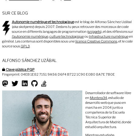
SUR CE BLOG
Autonomie numérique et technologique
est le blog de Alfonso Sánchez Uzábal
(aka skotperez) depuis 2007. Dedans tu peux retrouver des morceaux de code
source en differents langages de programmation (
snippets
), et des réflexions sur
l’autonomie numérique
,
culture technologique
ou
Infrastructure numérique
en
général. Les contenus sont disponibles sous une
licence Creative Commons
, et le code
source sous
GPL3
.
ALFONSO SÁNCHEZ UZÁBAL
Clave pública PGP
Fingerprint: 04EB 1E82 7151 9A56 D6F4 B722 1C90 E0B0 8A7E 7B0E
Desarrollador de software libre
en
Montera34
, estudio de
desarrollo web que puso en
marcha en 2004 junto a
compañeros de la Escuela
Técnica Superior de
Arquitectura de Madrid, donde
estudió arquitectura.
Mientras estudiaba