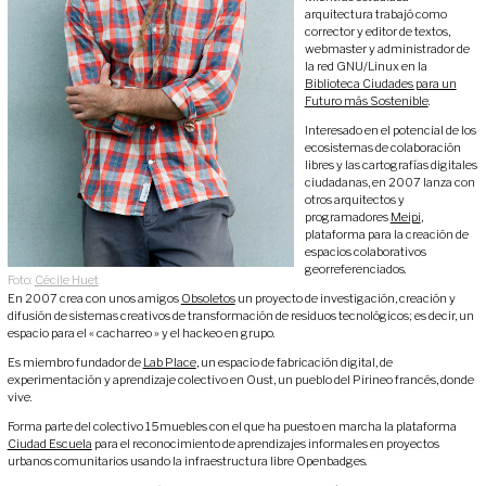
arquitectura trabajó como
corrector y editor de textos,
webmaster y administrador de
la red GNU/Linux en la
Biblioteca Ciudades para un
Futuro más Sostenible
.
Interesado en el potencial de los
ecosistemas de colaboración
libres y las cartografías digitales
ciudadanas, en 2007 lanza con
otros arquitectos y
programadores
Meipi
,
plataforma para la creación de
espacios colaborativos
georreferenciados.
Foto:
Cécile Huet
En 2007 crea con unos amigos
Obsoletos
un proyecto de investigación, creación y
difusión de sistemas creativos de transformación de residuos tecnológicos; es decir, un
espacio para el « cacharreo » y el hackeo en grupo.
Es miembro fundador de
Lab Place
, un espacio de fabricación digital, de
experimentación y aprendizaje colectivo en Oust, un pueblo del Pirineo francés, donde
vive.
Forma parte del colectivo 15muebles con el que ha puesto en marcha la plataforma
Ciudad Escuela
para el reconocimiento de aprendizajes informales en proyectos
urbanos comunitarios usando la infraestructura libre Openbadges.