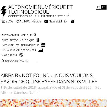
AUTONOMIE NUMÉRIQUE ET
ES
FR
TECHNOLOGIQUE
CODE ET IDÉES POUR UN INTERNET DISTRIBUÉ
BLOG
LINKOTHÈQUE
NEWSLETTER
AUTONOMIE NUMÉRIQUE
CULTURE TECHNOLOGIQUE
INFRASTRUCTURE NUMÉRIQUE
VISUALISATION DES DONÉES
WORDPRESS
BUSCAR ENTRADAS
AIRBNB « NOT FOUND » : NOUS VOULONS
SAVOIR CE QUI SE PASSE DANS NOS VILLES
14 de juillet de 2018
[actualizado el
01 de août de 2023
]
• Por
Alfonso Sánchez Uzábal