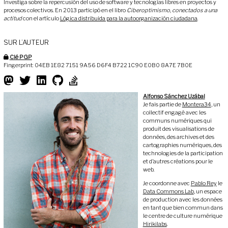
Investiga sobre la repercusión del uso de software y tecnologías libres en proyectos y
procesos colectivos. En 2013 participó en el libro
Ciberoptimismo, conectados a una
actitud
con el artículo
Lógica distribuida para la autoorganización ciudadana
.
SUR L’AUTEUR
Clé PGP
Fingerprint: 04EB 1E82 7151 9A56 D6F4 B722 1C90 E0B0 8A7E 7B0E
Alfonso Sánchez Uzábal
Je fais partie de
Montera34
, un
collectif engagé avec les
communs numériques qui
produit des visualisations de
données, des archives et des
cartographies numériques, des
technologies de la participation
et d’autres créations pour le
web.
Je coordonne avec
Pablo Rey
le
Data Commons Lab
, un espace
de production avec les données
en tant que bien commun dans
le centre de culture numérique
Hirikilabs
.