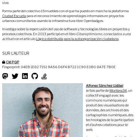
vive.
Forma parte del colectivo 15muebles con el que ha puesto en marcha la plataforma
Ciudad Escuela
para el reconocimiento de aprendizajes informales en proyectos
urbanos comunitarios usando la infraestructura libre Openbadges.
Investiga sobre la repercusión del uso de software y tecnologías libres en proyectos y
procesos colectivos. En 2013 participó en el libro
Ciberoptimismo, conectados a una
actitud
con el artículo
Lógica distribuida para la autoorganización ciudadana
.
SUR L’AUTEUR
Clé PGP
Fingerprint: 04EB 1E82 7151 9A56 D6F4 B722 1C90 E0B0 8A7E 7B0E
Alfonso Sánchez Uzábal
Je fais partie de
Montera34
, un
collectif engagé avec les
communs numériques qui
produit des visualisations de
données, des archives et des
cartographies numériques, des
technologies de la participation
et d’autres créations pour le
web.