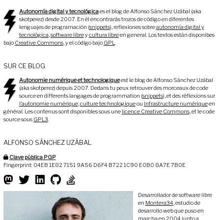
Autonomía digital y tecnológica
es el blog de Alfonso Sánchez Uzábal (aka
skotperez) desde 2007. En él encontrarás trozos de código en diferentes
lenguajes de programación (
snippets
), reflexiones sobre
autonomía digital y
tecnológica
,
software libre
y
cultura libre
en general. Los textos están disponibes
bajo
Creative Commons
, y el código bajo
GPL
.
SUR CE BLOG
Autonomie numérique et technologique
est le blog de Alfonso Sánchez Uzábal
(aka skotperez) depuis 2007. Dedans tu peux retrouver des morceaux de code
source en differents langages de programmation (
snippets
), et des réflexions sur
l’autonomie numérique
,
culture technologique
ou
Infrastructure numérique
en
général. Les contenus sont disponibles sous une
licence Creative Commons
, et le code
source sous
GPL3
.
ALFONSO SÁNCHEZ UZÁBAL
Clave pública PGP
Fingerprint: 04EB 1E82 7151 9A56 D6F4 B722 1C90 E0B0 8A7E 7B0E
Desarrollador de software libre
en
Montera34
, estudio de
desarrollo web que puso en
marcha en 2004 junto a