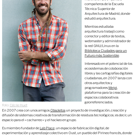
compañeros de la Escuela
Técnica Superior de
Arquitectura de Madrid, donde
estudió arquitectura.
Mientras estudiaba
arquitectura trabajó como
corrector y editor de textos,
webmaster y administrador de
la red GNU/Linux en la
Biblioteca Ciudades para un
Futuro más Sostenible
.
Interesado en el potencial de los
ecosistemas de colaboración
libres y las cartografías digitales
ciudadanas, en 2007 lanza con
otros arquitectos y
programadores
Meipi
,
plataforma para la creación de
espacios colaborativos
georreferenciados.
Foto:
Cécile Huet
En 2007 crea con unos amigos
Obsoletos
un proyecto de investigación, creación y
difusión de sistemas creativos de transformación de residuos tecnológicos; es decir, un
espacio para el « cacharreo » y el hackeo en grupo.
Es miembro fundador de
Lab Place
, un espacio de fabricación digital, de
experimentación y aprendizaje colectivo en Oust, un pueblo del Pirineo francés, donde