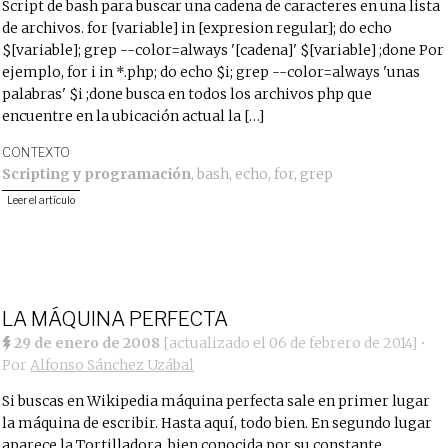
Script de bash para buscar una cadena de caracteres en una lista
de archivos. for [variable] in [expresion regular]; do echo
$[variable]; grep --color=always '[cadena]' $[variable] ;done Por
ejemplo, for i in *.php; do echo $i; grep --color=always 'unas
palabras' $i ;done busca en todos los archivos php que
encuentre en la ubicación actual la […]
CONTEXTO
Scripting y programación
,
bash
,
echo
,
for
,
grep
Leer el artículo
LA MÁQUINA PERFECTA
29 de enero de 2008
[actualizado el
06 de febrero de 2014
]
•
Por
Alfonso Sánchez Uzábal
Si buscas en Wikipedia máquina perfecta sale en primer lugar
la máquina de escribir. Hasta aquí, todo bien. En segundo lugar
aparece la Tortilladora, bien conocida por su constante