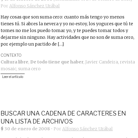
Por
Alfonso Sánchez Uzábal
Hay cosas que son suma cero: cuanto más tengo yo menos
tienes tú. Si abres la nevera y yo no estoy, los yogures que tú te
tomes no me los puedo tomar yo, y te puedes tomar todos y
dejarme sin ninguno. Hay actividades que no son de suma cero,
por ejemplo un partido de […]
CONTEXTO
Cultura libre
,
De todo tiene que haber
,
Javier Candeira
,
revista
mosaic
,
suma cero
Leer el artículo
BUSCAR UNA CADENA DE CARACTERES EN
UNA LISTA DE ARCHIVOS
30 de enero de 2008
• Por
Alfonso Sánchez Uzábal