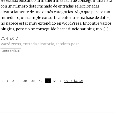
He estado buscando la manera más fácil de conseguir una lista
con un número determinado de entradas seleccionadas
aleatoriamente de una o más categorías. Algo que parece tan
inmediato, una simple consulta aleatoria a una base de datos,
no parece estar muy extendido en WordPress. Encontré varios
plugins, pero no he conseguido hacer funcionar ninguno. […]
CONTEXTO
WordPress
,
entrada aleatoria
,
random post
Leer el artículo
«
1
2
…
38
39
40
41
42
»
419 ARTÍCULOS