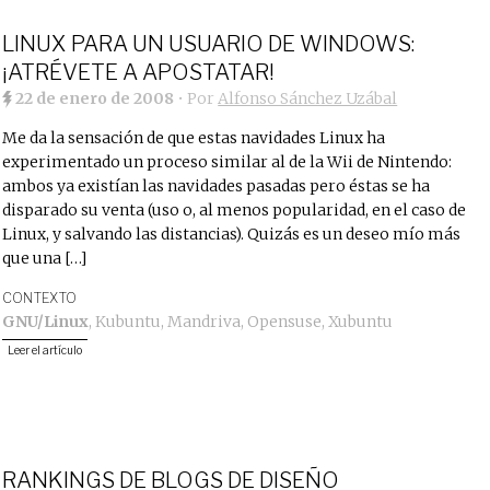
LINUX PARA UN USUARIO DE WINDOWS:
¡ATRÉVETE A APOSTATAR!
22 de enero de 2008
• Por
Alfonso Sánchez Uzábal
Me da la sensación de que estas navidades Linux ha
experimentado un proceso similar al de la Wii de Nintendo:
ambos ya existían las navidades pasadas pero éstas se ha
disparado su venta (uso o, al menos popularidad, en el caso de
Linux, y salvando las distancias). Quizás es un deseo mío más
que una […]
CONTEXTO
GNU/Linux
,
Kubuntu
,
Mandriva
,
Opensuse
,
Xubuntu
Leer el artículo
RANKINGS DE BLOGS DE DISEÑO