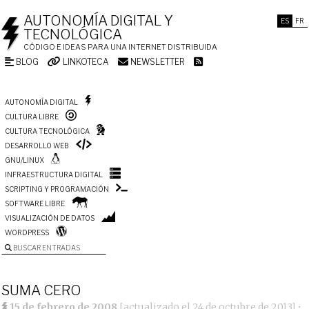
AUTONOMÍA DIGITAL Y
ES
FR
TECNOLÓGICA
CÓDIGO E IDEAS PARA UNA INTERNET DISTRIBUIDA
BLOG
LINKOTECA
NEWSLETTER
AUTONOMÍA DIGITAL
CULTURA LIBRE
CULTURA TECNOLÓGICA
DESARROLLO WEB
GNU/LINUX
INFRAESTRUCTURA DIGITAL
SCRIPTING Y PROGRAMACIÓN
SOFTWARE LIBRE
VISUALIZACIÓN DE DATOS
WORDPRESS
BUSCAR ENTRADAS
SUMA CERO
15 de febrero de 2008
[actualizado el
24 de octubre de 2013
]
•