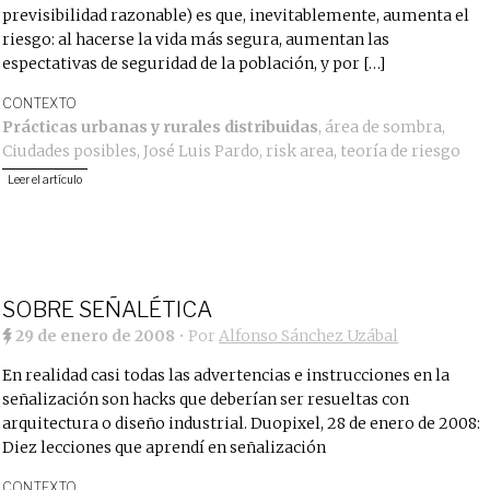
previsibilidad razonable) es que, inevitablemente, aumenta el
riesgo: al hacerse la vida más segura, aumentan las
espectativas de seguridad de la población, y por […]
CONTEXTO
Prácticas urbanas y rurales distribuidas
,
área de sombra
,
Ciudades posibles
,
José Luis Pardo
,
risk area
,
teoría de riesgo
Leer el artículo
SOBRE SEÑALÉTICA
29 de enero de 2008
• Por
Alfonso Sánchez Uzábal
En realidad casi todas las advertencias e instrucciones en la
señalización son hacks que deberían ser resueltas con
arquitectura o diseño industrial. Duopixel, 28 de enero de 2008:
Diez lecciones que aprendí en señalización
CONTEXTO