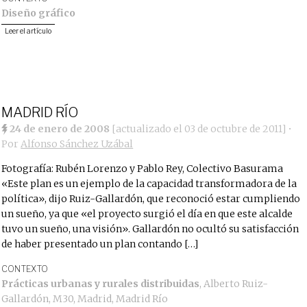
Diseño gráfico
Leer el artículo
MADRID RÍO
24 de enero de 2008
[actualizado el
03 de octubre de 2011
]
•
Por
Alfonso Sánchez Uzábal
Fotografía: Rubén Lorenzo y Pablo Rey, Colectivo Basurama
«Este plan es un ejemplo de la capacidad transformadora de la
política», dijo Ruiz-Gallardón, que reconoció estar cumpliendo
un sueño, ya que «el proyecto surgió el día en que este alcalde
tuvo un sueño, una visión». Gallardón no ocultó su satisfacción
de haber presentado un plan contando […]
CONTEXTO
Prácticas urbanas y rurales distribuidas
,
Alberto Ruiz-
Gallardón
,
M30
,
Madrid
,
Madrid Río