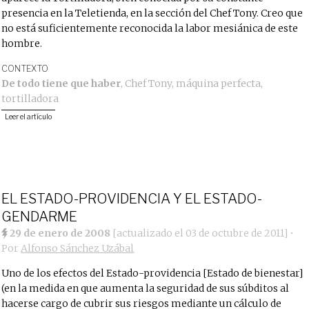
presencia en la Teletienda, en la sección del Chef Tony. Creo que
no está suficientemente reconocida la labor mesiánica de este
hombre.
CONTEXTO
De todo tiene que haber
,
Chef Tony
,
máquina perfecta
,
tortilladora
Leer el artículo
EL ESTADO-PROVIDENCIA Y EL ESTADO-
GENDARME
29 de enero de 2008
[actualizado el
03 de octubre de 2011
]
•
Por
Alfonso Sánchez Uzábal
Uno de los efectos del Estado-providencia [Estado de bienestar]
(en la medida en que aumenta la seguridad de sus súbditos al
hacerse cargo de cubrir sus riesgos mediante un cálculo de