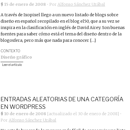
15 de enero de 2008
• Por
Alfonso Sánchez Uzábal
A través de Ixopixel llego a un nuevo listado de blogs sobre
diseño en español recopilado en el blog el50, que a su vez se
inspira en la clasificación en inglés de David Airey. Son buenas
fuentes para saber cómo está el tema del diseño dentro de la
blogosfera, pero más que nada para conocer […]
CONTEXTO
Diseño gráfico
Leer el artículo
ENTRADAS ALEATORIAS DE UNA CATEGORÍA
EN WORDPRESS
10 de enero de 2008
[actualizado el
30 de enero de 2008
]
•
Por
Alfonso Sánchez Uzábal