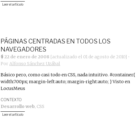
Leer el artículo
PÁGINAS CENTRADAS EN TODOS LOS
NAVEGADORES
22 de enero de 2008
[actualizado el
01 de agosto de 2010
]
•
Por
Alfonso Sánchez Uzábal
Básico pero, como casi todo en CSS, nada intuitivo. #container{
width:700px; margin-left:auto; margin-right:auto; } Visto en
LocusMeus
CONTEXTO
Desarrollo web
,
CSS
Leer el artículo