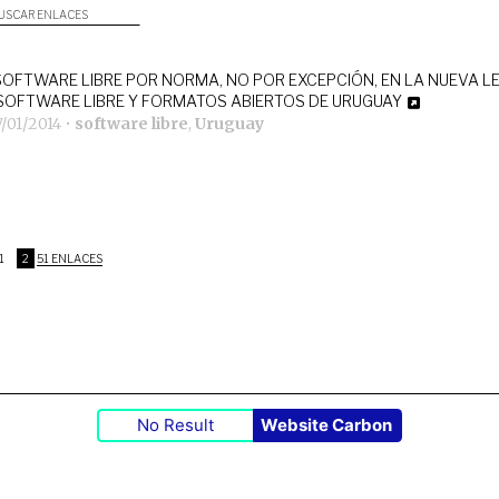
USCAR ENLACES
SOFTWARE LIBRE POR NORMA, NO POR EXCEPCIÓN, EN LA NUEVA L
SOFTWARE LIBRE Y FORMATOS ABIERTOS DE URUGUAY
/01/2014
•
software libre
,
Uruguay
1
2
51 ENLACES
No Result
Website Carbon