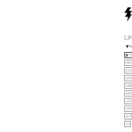
LI
F
TO
PRI
COV
GO
CIB
ARC
LÓG
OPE
GIT
D3