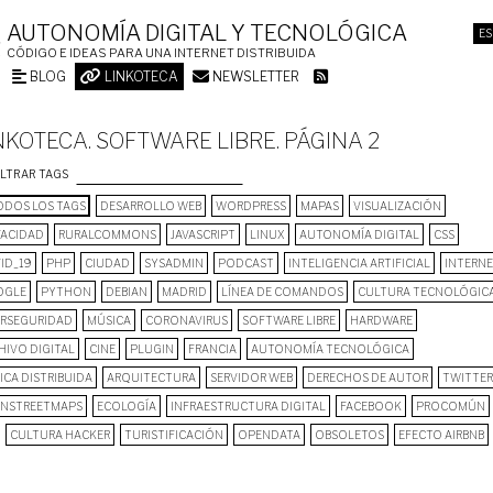
AUTONOMÍA DIGITAL Y TECNOLÓGICA
ES
CÓDIGO E IDEAS PARA UNA INTERNET DISTRIBUIDA
BLOG
LINKOTECA
NEWSLETTER
NKOTECA. SOFTWARE LIBRE. PÁGINA 2
ILTRAR TAGS
DOS LOS TAGS
DESARROLLO WEB
WORDPRESS
MAPAS
VISUALIZACIÓN
VACIDAD
RURALCOMMONS
JAVASCRIPT
LINUX
AUTONOMÍA DIGITAL
CSS
ID_19
PHP
CIUDAD
SYSADMIN
PODCAST
INTELIGENCIA ARTIFICIAL
INTERN
OGLE
PYTHON
DEBIAN
MADRID
LÍNEA DE COMANDOS
CULTURA TECNOLÓGIC
ERSEGURIDAD
MÚSICA
CORONAVIRUS
SOFTWARE LIBRE
HARDWARE
HIVO DIGITAL
CINE
PLUGIN
FRANCIA
AUTONOMÍA TECNOLÓGICA
ICA DISTRIBUIDA
ARQUITECTURA
SERVIDOR WEB
DERECHOS DE AUTOR
TWITTER
NSTREETMAPS
ECOLOGÍA
INFRAESTRUCTURA DIGITAL
FACEBOOK
PROCOMÚN
CULTURA HACKER
TURISTIFICACIÓN
OPENDATA
OBSOLETOS
EFECTO AIRBNB