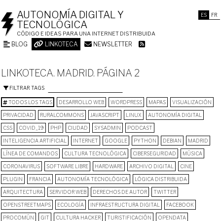
AUTONOMÍA DIGITAL Y
ES
FR
TECNOLÓGICA
CÓDIGO E IDEAS PARA UNA INTERNET DISTRIBUIDA
BLOG
LINKOTECA
NEWSLETTER
LINKOTECA. MADRID. PÁGINA 2
FILTRAR TAGS
TODOS LOS TAGS
DESARROLLO WEB
WORDPRESS
MAPAS
VISUALIZACIÓN
PRIVACIDAD
RURALCOMMONS
JAVASCRIPT
LINUX
AUTONOMÍA DIGITAL
CSS
COVID_19
PHP
CIUDAD
SYSADMIN
PODCAST
INTELIGENCIA ARTIFICIAL
INTERNET
GOOGLE
PYTHON
DEBIAN
MADRID
LÍNEA DE COMANDOS
CULTURA TECNOLÓGICA
CIBERSEGURIDAD
MÚSICA
CORONAVIRUS
SOFTWARE LIBRE
HARDWARE
ARCHIVO DIGITAL
CINE
PLUGIN
FRANCIA
AUTONOMÍA TECNOLÓGICA
LÓGICA DISTRIBUIDA
ARQUITECTURA
SERVIDOR WEB
DERECHOS DE AUTOR
TWITTER
OPENSTREETMAPS
ECOLOGÍA
INFRAESTRUCTURA DIGITAL
FACEBOOK
PROCOMÚN
GIT
CULTURA HACKER
TURISTIFICACIÓN
OPENDATA