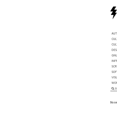
AUT
CUL
CUL
DES
GNU
INF
SCR
SOF
VIS
WO
B
No re