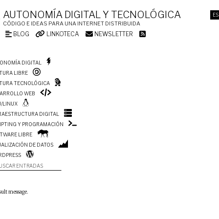
AUTONOMÍA DIGITAL Y TECNOLÓGICA
ES
CÓDIGO E IDEAS PARA UNA INTERNET DISTRIBUIDA
BLOG
LINKOTECA
NEWSLETTER
ONOMÍA DIGITAL
TURA LIBRE
TURA TECNOLÓGICA
ARROLLO WEB
/LINUX
RAESTRUCTURA DIGITAL
IPTING Y PROGRAMACIÓN
TWARE LIBRE
UALIZACIÓN DE DATOS
RDPRESS
USCAR ENTRADAS
sult message.