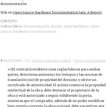
documentación.
Más en
Open Source Hardware Documentation Jam: A Report
.
CONTEXTO
Cultura libre
,
documentación
,
dozuki
,
open hardware
,
Open
Source Hardware Documentation
04/11/2013
• Por
Alfonso Sánchez Uzábal
•
Enlace permanente
[El contrato] establece unas reglas básicas para ambas
partes, determina asimismo los tiempos y las normas de
translación [sic] de propiedad del dominio y ofrece un
certificado de autenticidad. El artista conserva la propiedad
intelectual de la obra, debe destacar el propietario de la
obra y está autorizado a seguir exhibiendo la pieza,
mientras que el comprador, además de no poder modificar
bajo ningún concepto la obra original, debe garantizar que