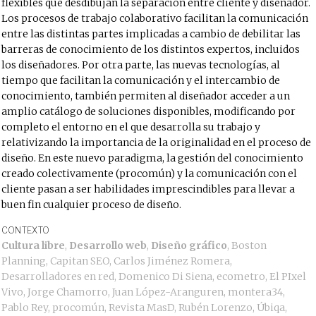
flexibles que desdibujan la separación entre cliente y diseñador.
Los procesos de trabajo colaborativo facilitan la comunicación
entre las distintas partes implicadas a cambio de debilitar las
barreras de conocimiento de los distintos expertos, incluidos
los diseñadores. Por otra parte, las nuevas tecnologías, al
tiempo que facilitan la comunicación y el intercambio de
conocimiento, también permiten al diseñador acceder a un
amplio catálogo de soluciones disponibles, modificando por
completo el entorno en el que desarrolla su trabajo y
relativizando la importancia de la originalidad en el proceso de
diseño. En este nuevo paradigma, la gestión del conocimiento
creado colectivamente (procomún) y la comunicación con el
cliente pasan a ser habilidades imprescindibles para llevar a
buen fin cualquier proceso de diseño.
CONTEXTO
Cultura libre
,
Desarrollo web
,
Diseño gráfico
,
Boston
Planning
,
Capitan SEO
,
Carlos Jiménez Romera
,
Desarrolladores en red
,
Domenico Di Siena
,
ecometro
,
El PIxel
Vivo
,
Jorge Chamorro
,
Juan López-Aranguren
,
montera34
,
Pablo Rey
,
procomún
,
Revista MasD
,
Rubén Lorenzo
,
Úbiqa
,