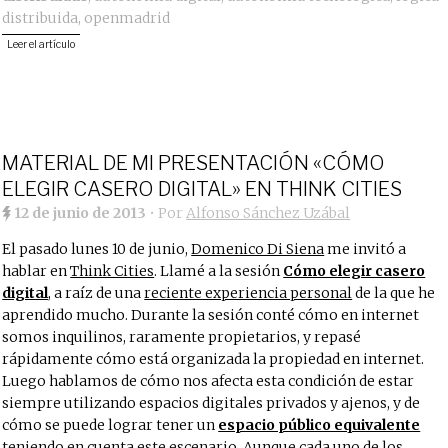
distribuida
,
openmadrid
Leer el artículo
MATERIAL DE MI PRESENTACIÓN «CÓMO
ELEGIR CASERO DIGITAL» EN THINK CITIES
12 de junio de 2013
• Por
Alfonso Sánchez Uzábal
El pasado lunes 10 de junio,
Domenico Di Siena
me invitó a
hablar en
Think Cities
. Llamé a la sesión
Cómo elegir casero
digital
, a raíz de una
reciente experiencia personal
de la que he
aprendido mucho. Durante la sesión conté cómo en internet
somos inquilinos, raramente propietarios, y repasé
rápidamente cómo está organizada la propiedad en internet.
Luego hablamos de cómo nos afecta esta condición de estar
siempre utilizando espacios digitales privados y ajenos, y de
cómo se puede lograr tener un
espacio público equivalente
teniendo en cuenta este escenario. Aunque cada uno de los