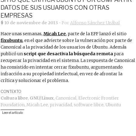
DATOS DE SUS USUARIOS CON OTRAS
EMPRESAS
10 de noviembre de 2013
• Por
Alfonso Sánchez Uzábal
Hace unas semanas,
Micah Lee
, parte de la EFF lanzó el sitio
fixubuntu
, en el que advierte sobre la vulneración por parte de
Canonical a la privacidad de los usuarios de Ubuntu. Además
publicó un
script que desactiva la búsqueda remota
para
recuperar la privacidad en el sistema. La respuesta de Canonical
ha consistido en intentar cerrar fixubuntu, argumentando
infracción a su propiedad intelectual, en vez de afrontar la
crítica y solucionar el problema.
CONTEXTO
Cultura libre
,
GNU/Linux
,
Canonical
,
Electronic Frontier
Foundation
,
Micah Lee
,
privacidad
,
software libre
,
Ubuntu
Leer el artículo