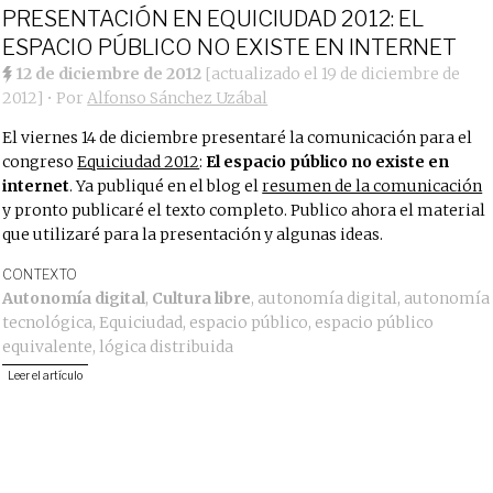
PRESENTACIÓN EN EQUICIUDAD 2012: EL
ESPACIO PÚBLICO NO EXISTE EN INTERNET
12 de diciembre de 2012
[actualizado el
19 de diciembre de
2012
]
• Por
Alfonso Sánchez Uzábal
El viernes 14 de diciembre presentaré la comunicación para el
congreso
Equiciudad 2012
:
El espacio público no existe en
internet
. Ya publiqué en el blog el
resumen de la comunicación
y pronto publicaré el texto completo. Publico ahora el material
que utilizaré para la presentación y algunas ideas.
CONTEXTO
Autonomía digital
,
Cultura libre
,
autonomía digital
,
autonomía
tecnológica
,
Equiciudad
,
espacio público
,
espacio público
equivalente
,
lógica distribuida
Leer el artículo