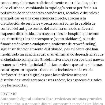
contextos y sistemas tradicionalmente centralizados, entre
ellos el urbano, cambiando la topología centro periferia. La
reducción de dependencias económicas, sociales, culturales o
energéticas, es una consecuencia directa, gracias a la
distribución de servicios y recursos, así como la perdida de
control del antiguo centro del sistema: un nodo más en el
esquema distribuido. Las nuevas redes de hospitalidad (como
Couchsurfing), las de transporte (como Blablacar), o las de
financiación (como cualquier plataforma de crowdfunding)
siguen un funcionamiento distribuido, y es evidente que han
modificado las prácticas urbanas, eliminando dependencias que
el ciudadano solía tener. En definitiva ahora son posibles nuevas
maneras de vivir la ciudad. Podríamos decir que estos sistemas
construyen un espacio urbano más inclusivo. En la charla
"Infraestructuras digitales para las prácticas urbanas
distribuidas" analizaremos estas redes y los espacios digitales
que las soportan.
CONTEXTO
Autonomía digital
,
Cultura libre
,
Prácticas urbanas y rurales
distribuidas
,
autonomía digital
,
autonomía tecnológica
,
lógica