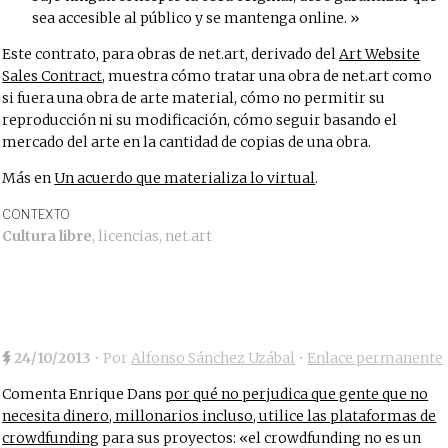
sea accesible al público y se mantenga online.
Este contrato, para obras de net.art, derivado del
Art Website
Sales Contract
, muestra cómo tratar una obra de net.art como
si fuera una obra de arte material, cómo no permitir su
reproducción ni su modificación, cómo seguir basando el
mercado del arte en la cantidad de copias de una obra.
Más en
Un acuerdo que materializa lo virtual
.
CONTEXTO
Cultura libre
,
licencias
,
net.art
24/10/2013
• Por
Alfonso Sánchez Uzábal
•
Enlace permanente
Comenta Enrique Dans
por qué no perjudica que gente que no
necesita dinero, millonarios incluso, utilice las plataformas de
crowdfunding
para sus proyectos: «el crowdfunding no es un