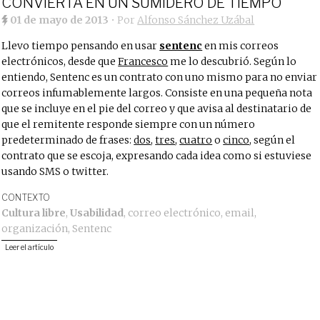
CONVIERTA EN UN SUMIDERO DE TIEMPO
01 de mayo de 2013
• Por
Alfonso Sánchez Uzábal
Llevo tiempo pensando en usar
sentenc
en mis correos
electrónicos, desde que
Francesco
me lo descubrió. Según lo
entiendo, Sentenc es un contrato con uno mismo para no enviar
correos infumablemente largos. Consiste en una pequeña nota
que se incluye en el pie del correo y que avisa al destinatario de
que el remitente responde siempre con un número
predeterminado de frases:
dos
,
tres
,
cuatro
o
cinco
, según el
contrato que se escoja, expresando cada idea como si estuviese
usando SMS o twitter.
CONTEXTO
Cultura libre
,
Usabilidad
,
correo electrónico
,
email
,
organización
,
Sentenc
Leer el artículo