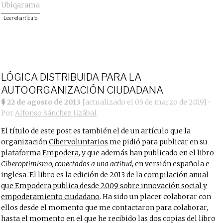
Ubiqarama
Leer el artículo
LÓGICA DISTRIBUIDA PARA LA
AUTOORGANIZACIÓN CIUDADANA
22 de agosto de 2013
[actualizado el
05 de marzo de 2019
]
•
Por
Alfonso Sánchez Uzábal
El título de este post es también el de un artículo que la
organización
Cibervoluntarios
me pidió para publicar en su
plataforma
Empodera
, y que además han publicado en el libro
Ciberoptimismo, conectados a una actitud
, en versión española e
inglesa. El libro es la edición de 2013 de la
compilación anual
que Empodera publica desde 2009 sobre innovación social y
empoderamiento ciudadano
. Ha sido un placer colaborar con
ellos desde el momento que me contactaron para colaborar,
hasta el momento en el que he recibido las dos copias del libro